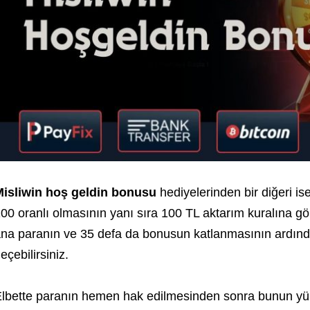
isliwin hoş geldin bonusu
hediyelerinden bir diğeri is
00 oranlı olmasının yanı sıra 100 TL aktarım kuralına g
na paranın ve 35 defa da bonusun katlanmasının ardın
eçebilirsiniz.
lbette paranın hemen hak edilmesinden sonra bunun yük