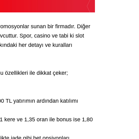
promosyonlar sunan bir firmadır. Diğer
cuttur. Spor, casino ve tabi ki slot
kındaki her detayı ve kuralları
u özellikleri ile dikkat çeker;
 TL yatırımın ardından katılımı
 kere ve 1,35 oran ile bonus ise 1,80
rlikte iade gibi bet opsiyonları