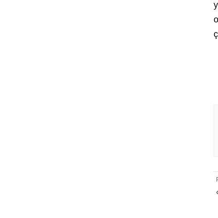
y
o
ç