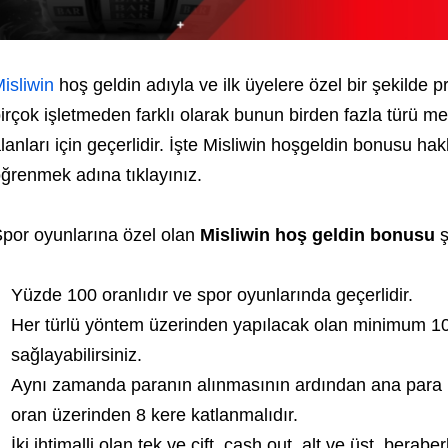
isliwin
hoş geldin adıyla ve ilk üyelere özel bir şekilde 
irçok işletmeden farklı olarak bunun birden fazla türü mev
lanları için geçerlidir. İşte Misliwin hoşgeldin bonusu hak
ğrenmek adına tıklayınız.
por oyunlarına özel olan
Misliwin hoş geldin bonusu
ş
Yüzde 100 oranlıdır ve spor oyunlarında geçerlidir.
Her türlü yöntem üzerinden yapılacak olan minimum 100
sağlayabilirsiniz.
Aynı zamanda paranın alınmasının ardından ana para 1
oran üzerinden 8 kere katlanmalıdır.
İki ihtimalli olan tek ve çift, cash out, alt ve üst, berabe