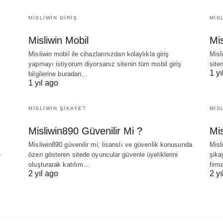
MISLIWIN GIRIŞ
MIS
Misliwin Mobil
Mis
Misliwin mobil ile cihazlarınızdan kolaylıkla giriş
Misl
yapmayı istiyorum diyorsanız sitenin tüm mobil giriş
site
1 yı
bilgilerine buradan…
1 yıl ago
MISLIWIN ŞIKAYET
MIS
Misliwin890 Güvenilir Mi ?
Mis
Misliwin890 güvenilir mi; lisanslı ve güvenlik konusunda
Misl
e
özen gösteren sitede oyuncular güvenle üyeliklerini
şika
oluşturarak katılım…
firm
2 yıl ago
2 yı