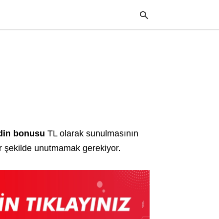
Typ
your
sea
que
and
hit
ente
ldin bonusu
TL olarak sunulmasının
ir şekilde unutmamak gerekiyor.