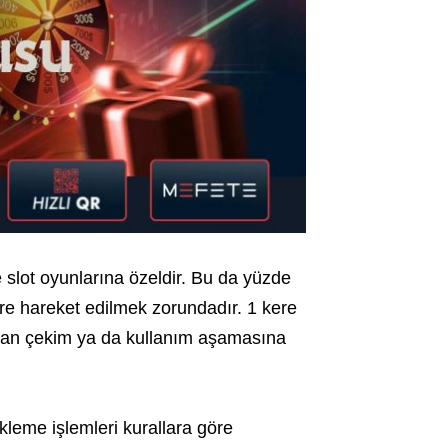
e slot oyunlarına özeldir. Bu da yüzde
öre hareket edilmek zorundadır. 1 kere
dan çekim ya da kullanım aşamasına
leme işlemleri kurallara göre