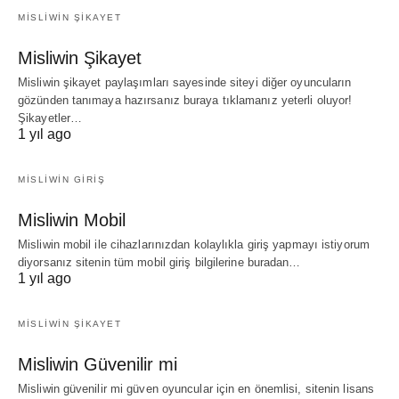
MISLIWIN ŞIKAYET
Misliwin Şikayet
Misliwin şikayet paylaşımları sayesinde siteyi diğer oyuncuların
gözünden tanımaya hazırsanız buraya tıklamanız yeterli oluyor!
Şikayetler…
1 yıl ago
MISLIWIN GIRIŞ
Misliwin Mobil
Misliwin mobil ile cihazlarınızdan kolaylıkla giriş yapmayı istiyorum
diyorsanız sitenin tüm mobil giriş bilgilerine buradan…
1 yıl ago
MISLIWIN ŞIKAYET
Misliwin Güvenilir mi
Misliwin güvenilir mi güven oyuncular için en önemlisi, sitenin lisans