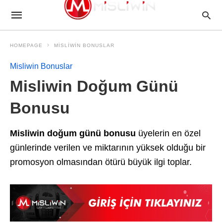
HOMEPAGE
MISLIWIN BONUSLAR
Misliwin Bonuslar
Misliwin Doğum Günü
Bonusu
Misliwin doğum günü bonusu
üyelerin en özel
günlerinde verilen ve miktarının yüksek olduğu bir
promosyon olmasından ötürü büyük ilgi toplar.