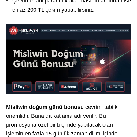
Çevrime tabi paranın katlanmasının ardından ise
en az 200 TL çekim yapabilirsiniz.
Misliwin doğum günü bonusu
çevrimi tabi ki
önemlidir. Buna da katlama adı verilir. Bu
promosyona özel bir biçimde yapılacak olan
işlemin en fazla 15 günlük zaman dilimi içinde