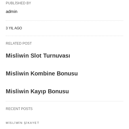
PUBLISHED BY
admin
3 YIL AGO
RELATED POST
Misliwin Slot Turnuvası
Misliwin Kombine Bonusu
Misliwin Kayıp Bonusu
RECENT POSTS
MISLIWIN ŞIKAYET