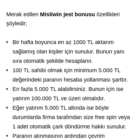
Merak edilen
Misliwin jest bonusu
özellikleri
şöyledir;
Bir hafta boyunca en az 1000 TL aktarım
sağlamış olan kişiler için sunulur. Bunun yanı
sıra otomatik şekilde hesaplanır.
100 TL sahibi olmak için minimum 5.000 TL
değerindeki paranın hesaba yollanması şarttır.
En fazla 5.000 TL alabilirsiniz. Bunun için ise
yatırım 100.000 TL ve üzeri olmalıdır.
Eğer yatırım 5.000 TL altında ise böyle
durumlarda firma tarafından size free spin veya
1 adet otomatik çark döndürme hakkı sunulur.
Paranın alınmasının ardından çevrim