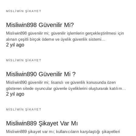
MISLIWIN ŞIKAYET
Misliwin898 Güvenilir Mi?
Misliwin898 güvenilir mi; güvenilir işlemlerin gerçekleştirilmesi için
alınan çeşitli birçok ödeme ve üyelik güvenlik sistemi…
2 yıl ago
MISLIWIN ŞIKAYET
Misliwin890 Güvenilir Mi ?
Misliwin890 güvenilir mi; lisanslı ve güvenlik konusunda özen
gösteren sitede oyuncular güvenle üyeliklerini oluşturarak katılım…
2 yıl ago
MISLIWIN ŞIKAYET
Misliwin889 Şikayet Var Mı
Misliwin889 şikayet var mı; kullanıcıların karşılaştığı şikayetleri