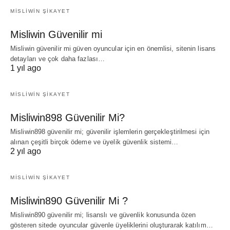
MISLIWIN ŞIKAYET
Misliwin Güvenilir mi
Misliwin güvenilir mi güven oyuncular için en önemlisi, sitenin lisans
detayları ve çok daha fazlası…
1 yıl ago
MISLIWIN ŞIKAYET
Misliwin898 Güvenilir Mi?
Misliwin898 güvenilir mi; güvenilir işlemlerin gerçekleştirilmesi için
alınan çeşitli birçok ödeme ve üyelik güvenlik sistemi…
2 yıl ago
MISLIWIN ŞIKAYET
Misliwin890 Güvenilir Mi ?
Misliwin890 güvenilir mi; lisanslı ve güvenlik konusunda özen
gösteren sitede oyuncular güvenle üyeliklerini oluşturarak katılım…