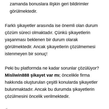
zamanda bonuslara ilişkin geri bildirimler
görülmektedir.
Farklı şikayetler arasında ise önemli olan durum
çözüm süreci olmaktadır. Çünkü şikayetlerin
yaşanması beklenen bir durum olarak
görülmektedir. Ancak şikayetlerin çözülmemesi
istenmeyen bir sonuç!
Peki bu platformda ne kadar sorunlar çözülüyor?
Misliwin888 şikayet var mı
; öncelikle firma
hakkında oluşturulan çeşitli konularda şikayetler
bulunmaktadır. Ancak bu durumda şikayetlerin
çözülmesini öncelik verilmektedir.