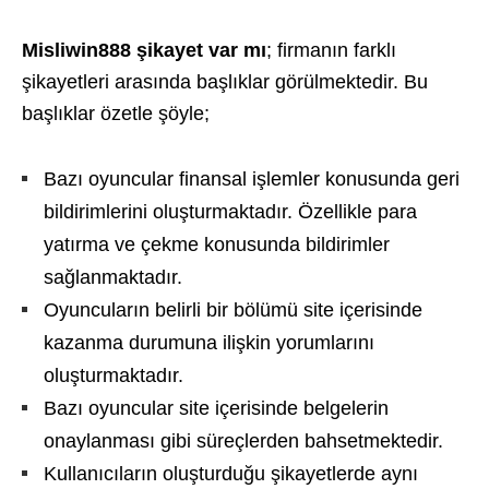
Misliwin888 şikayet var mı
; firmanın farklı
şikayetleri arasında başlıklar görülmektedir. Bu
başlıklar özetle şöyle;
Bazı oyuncular finansal işlemler konusunda geri
bildirimlerini oluşturmaktadır. Özellikle para
yatırma ve çekme konusunda bildirimler
sağlanmaktadır.
Oyuncuların belirli bir bölümü site içerisinde
kazanma durumuna ilişkin yorumlarını
oluşturmaktadır.
Bazı oyuncular site içerisinde belgelerin
onaylanması gibi süreçlerden bahsetmektedir.
Kullanıcıların oluşturduğu şikayetlerde aynı