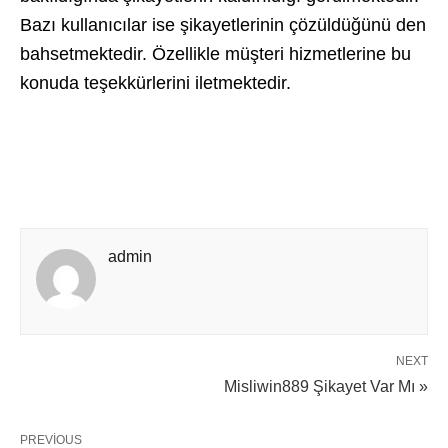
Bazı kullanıcılar ise şikayetlerinin çözüldüğünü den
bahsetmektedir. Özellikle müşteri hizmetlerine bu
konuda teşekkürlerini iletmektedir.
admin
NEXT
Misliwin889 Şikayet Var Mı »
PREVIOUS