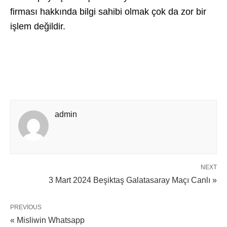
firması hakkında bilgi sahibi olmak çok da zor bir
işlem değildir.
admin
NEXT
3 Mart 2024 Beşiktaş Galatasaray Maçı Canlı »
PREVIOUS
« Misliwin Whatsapp