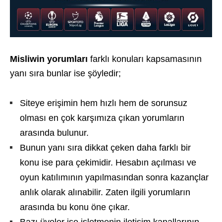
Misliwin yorumları
farklı konuları kapsamasının
yanı sıra bunlar ise şöyledir;
Siteye erişimin hem hızlı hem de sorunsuz
olması en çok karşımıza çıkan yorumların
arasında bulunur.
Bunun yanı sıra dikkat çeken daha farklı bir
konu ise para çekimidir. Hesabın açılması ve
oyun katılımının yapılmasından sonra kazançlar
anlık olarak alınabilir. Zaten ilgili yorumların
arasında bu konu öne çıkar.