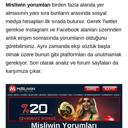
Misliwin yorumları
birden fazla alanda yer
almasının yanı sıra bunların arasında sosyal
medya hesapları ilk sırada bulunur. Gerek Twitter
gerekse Instagram ve Facebook alanları üzerinden
anlık erişim sonrasında yorumların olduğunu
görebilirsiniz. Aynı zamanda ekşi sözlük başta
olmak üzere bunun gibi platformları da unutmamak
gerekiyor. Son olarak analiz ve forum sayfaları da
karşımıza çıkar.