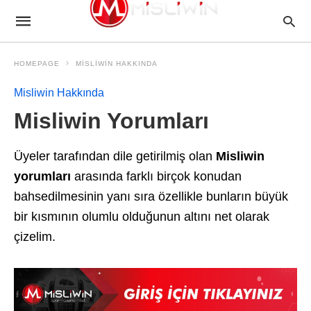
HOMEPAGE
MISLIWIN HAKKINDA
Misliwin Hakkında
Misliwin Yorumları
Üyeler tarafından dile getirilmiş olan
Misliwin
yorumları
arasında farklı birçok konudan
bahsedilmesinin yanı sıra özellikle bunların büyük
bir kısmının olumlu olduğunun altını net olarak
çizelim.