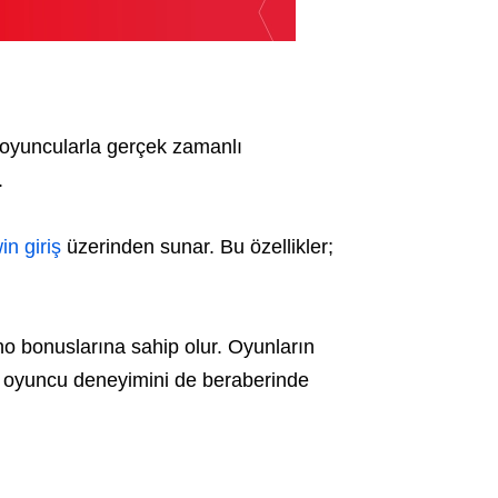
r oyuncularla gerçek zamanlı
.
in giriş
üzerinden sunar. Bu özellikler;
no bonuslarına sahip olur. Oyunların
bir oyuncu deneyimini de beraberinde