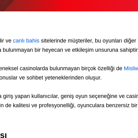
ir ve
canlı bahis
sitelerinde müşteriler, bu oyunları diğe
da bulunmayan bir heyecan ve etkileşim unsuruna sahiptir
leneksel casinolarda bulunmayan birçok özelliği de
Misliw
bonuslar ve sohbet yeteneklerinden oluşur.
 giriş yapan kullanıcılar, geniş oyun seçeneğine ve casi
nin de kalitesi ve profesyonelliği, oyunculara benzersiz 
sı