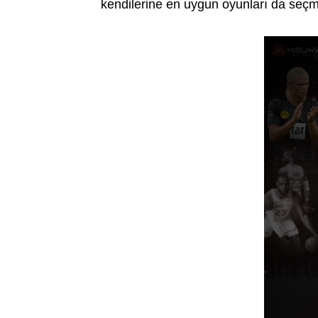
kendilerine en uygun oyunları da seçm