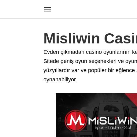
Misliwin Cas
Evden çıkmadan casino oyunlarının ke
Sitede geniş oyun seçenekleri ve oyuncu
yüzyıllardır var ve popüler bir eğlence 
oynanabiliyor.