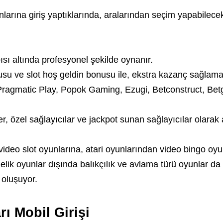
larına giriş yaptıklarında, aralarından seçim yapabilecek
ısı altında profesyonel şekilde oynanır.
u ve slot hoş geldin bonusu ile, ekstra kazanç sağlama f
; Pragmatic Play, Popok Gaming, Ezugi, Betconstruct, B
er, özel sağlayıcılar ve jackpot sunan sağlayıcılar olarak
ideo slot oyunlarına, atari oyunlarından video bingo oyu
ik oyunlar dışında balıkçılık ve avlama türü oyunlar da
 oluşuyor.
ı Mobil Girişi