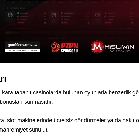
rı
 kara tabanlı casinolarda bulunan oyunlarla benzerlik gö
i bonusları sunmasıdır.
a, slot makinelerinde ücretsiz döndürmeler ya da nakit öd
mahremiyet sunulur.