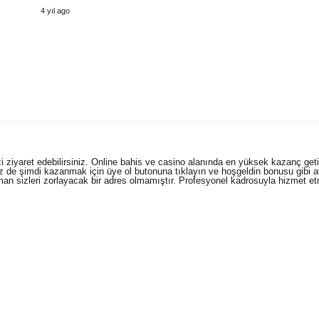
4 yıl ago
 ziyaret edebilirsiniz. Online bahis ve casino alanında en yüksek kazanç getiris
 Siz de şimdi kazanmak için üye ol butonuna tıklayın ve hoşgeldin bonusu gibi 
man sizleri zorlayacak bir adres olmamıştır. Profesyonel kadrosuyla hizmet et