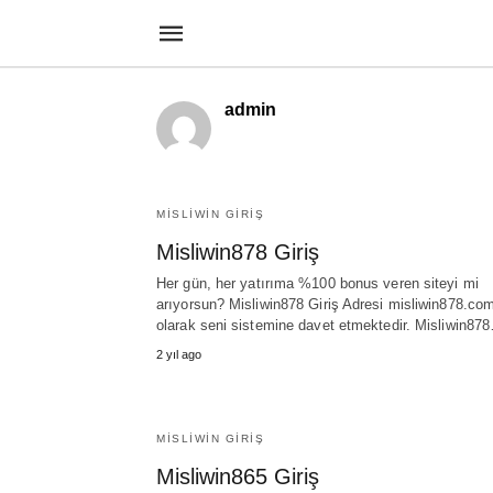
admin
MISLIWIN GIRIŞ
Misliwin878 Giriş
Her gün, her yatırıma %100 bonus veren siteyi mi
arıyorsun? Misliwin878 Giriş Adresi misliwin878.co
olarak seni sistemine davet etmektedir. Misliwin87
2 yıl ago
MISLIWIN GIRIŞ
Misliwin865 Giriş