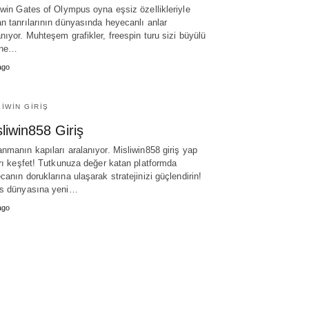
iwin Gates of Olympus oyna eşsiz özellikleriyle
n tanrılarının dünyasında heyecanlı anlar
nıyor. Muhteşem grafikler, freespin turu sizi büyülü
ene…
ago
LIWIN GIRIŞ
liwin858 Giriş
nmanın kapıları aralanıyor. Misliwin858 giriş yap
arı keşfet! Tutkunuza değer katan platformda
canın doruklarına ulaşarak stratejinizi güçlendirin!
s dünyasına yeni…
ago